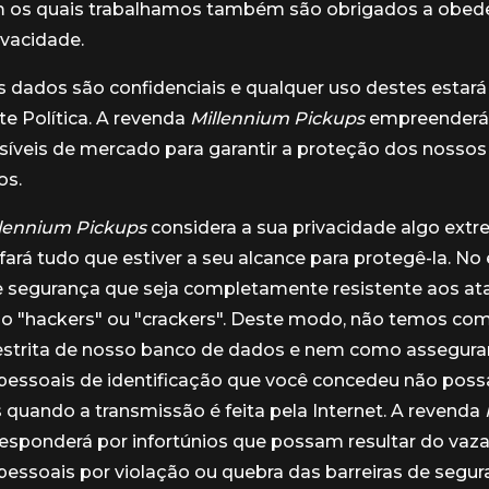
m os quais trabalhamos também são obrigados a obede
ivacidade.
 dados são confidenciais e qualquer uso destes estar
e Política. A revenda
Millennium Pickups
empreenderá
síveis de mercado para garantir a proteção dos nossos
os.
llennium Pickups
considera a sua privacidade algo ex
fará tudo que estiver a seu alcance para protegê-la. No
e segurança que seja completamente resistente aos at
o "hackers" ou "crackers". Deste modo, não temos com
restrita de nosso banco de dados e nem como assegura
pessoais de identificação que você concedeu não pos
 quando a transmissão é feita pela Internet. A revenda
esponderá por infortúnios que possam resultar do va
essoais por violação ou quebra das barreiras de segu