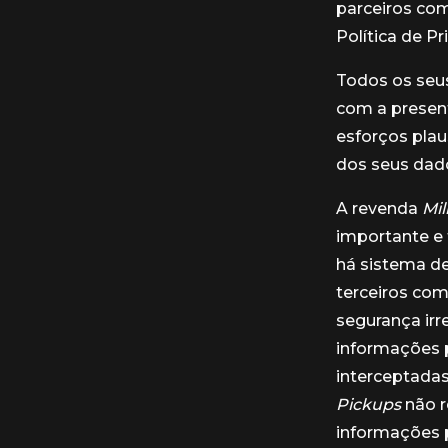
parceiros co
Política de Pr
Todos os seus
com a present
esforços plau
dos seus dad
A revenda
Mi
importante e 
há sistema d
terceiros com
segurança ir
informações 
interceptadas
Pickups
não r
informações p