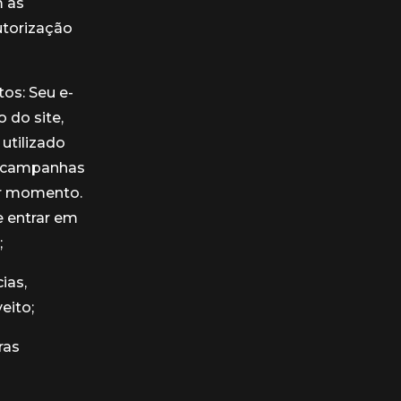
m as
utorização
os: Seu e-
 do site,
utilizado
u campanhas
uer momento.
 entrar em
;
ias,
eito;
ras