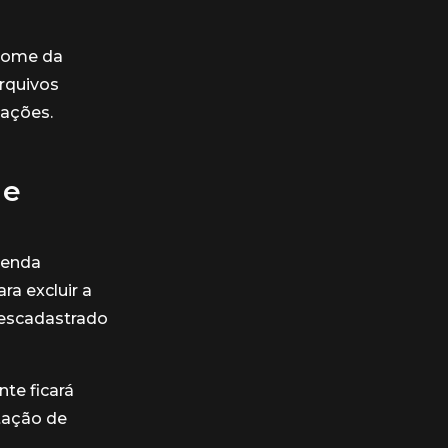
 nome da
rquivos
mações.
 e
venda
ra excluir a
 descadastrado
te ficará
itação de