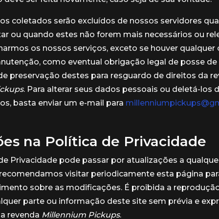
os coletados serão excluídos de nossos servidores qu
tar ou quando estes não forem mais necessários ou rel
narmos os nossos serviços, exceto se houver qualquer 
anutenção, como eventual obrigação legal de posse de
e preservação destes para resguardo de direitos da r
ickups
. Para alterar seus dados pessoais ou deletá-los
s, basta enviar um e-mail para
millenniumpickups@gm
ões na Política de Privacidade
 de Privacidade pode passar por atualizações a qualq
 recomendamos visitar periodicamente esta página par
mento sobre as modificações. É proibida a reprodução
alquer parte ou informação deste site sem prévia e exp
da revenda
Millennium Pickups
.