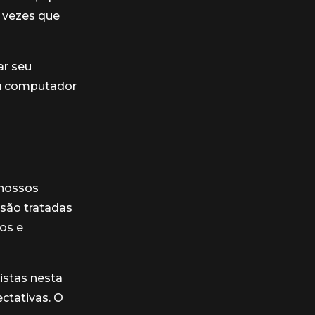
e vezes que
ar seu
eu computador
 nossos
 são tratadas
os e
istas nesta
ectativas. O