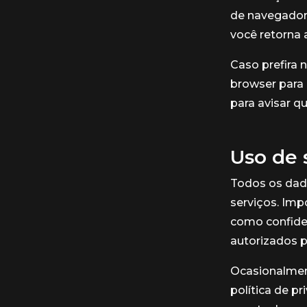
de navegador,
você retorna 
Caso prefira 
browser para 
para avisar q
Uso de 
Todos os dad
serviços. Imp
como confiden
autorizados p
Ocasionalment
política de p