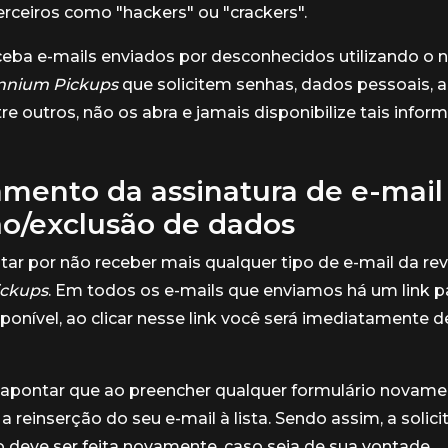
terceiros como "hackers" ou "crackers".
ceba e-mails enviados por desconhecidos utilizando o
ennium Pickups
que solicitem senhas, dados pessoais, a
re outros, não os abra e jamais disponibilize tais infor
mento da assinatura de e-mail
ão/exclusão de dados
ar por não receber mais qualquer tipo de e-mail da re
ickups
. Em todos os e-mails que enviamos há um link pa
sponível, ao clicar nesse link você será imediatamente
apontar que ao preencher qualquer formulário novamen
a reinserção do seu e-mail à lista. Sendo assim, a solic
deve ser feita novamente, caso seja de sua vontade.