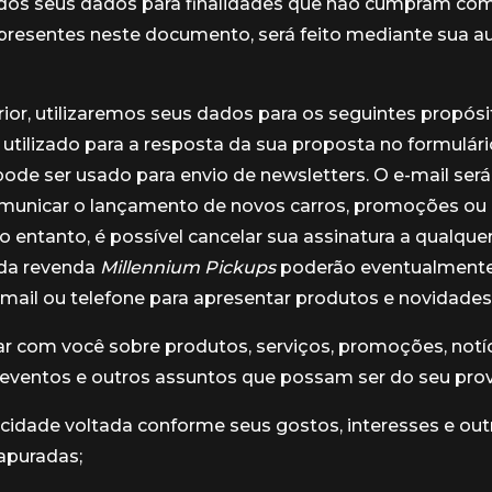
 dos seus dados para finalidades que não cumpram co
presentes neste documento, será feito mediante sua a
ior, utilizaremos seus dados para os seguintes propósit
 utilizado para a resposta da sua proposta no formulário
de ser usado para envio de newsletters. O e-mail será 
omunicar o lançamento de novos carros, promoções o
No entanto, é possível cancelar sua assinatura a qualq
 da revenda
Millennium Pickups
poderão eventualmente
-mail ou telefone para apresentar produtos e novidades
 com você sobre produtos, serviços, promoções, notíc
 eventos e outros assuntos que possam ser do seu prov
icidade voltada conforme seus gostos, interesses e out
apuradas;