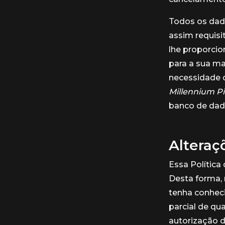
Todos os dad
assim requisi
lhe proporcio
para a sua m
necessidade d
Millennium P
banco de dado
Alteraç
Essa Política
Desta forma,
tenha conheci
parcial de qu
autorização 