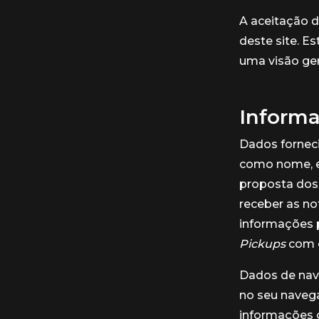
A aceitação d
deste site. E
uma visão ger
Informa
Dados forneci
como nome, e-
proposta dos 
receber as no
informações p
Pickups
com o
Dados de nave
no seu navega
informações c