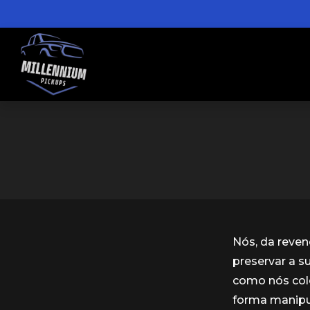
Nós, da reve
preservar a s
como nós col
forma manipu