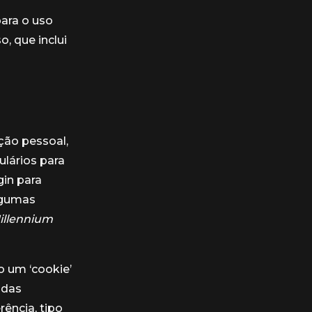
para o uso
, que inclui
ção pessoal,
lários para
gin para
algumas
llennium
o um ‘cookie’
adas
ência, tipo