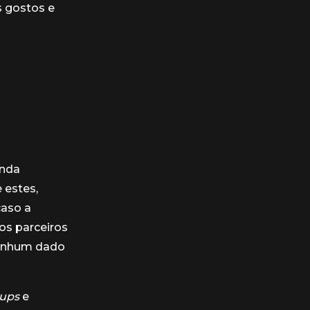
s gostos e
enda
 estes,
caso a
os parceiros
Nenhum dado
kups
e