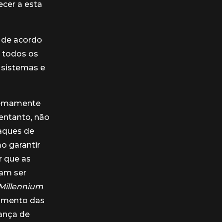
cer a esta
á de acordo
 todos os
 sistemas e
tremamente
 entanto, não
aques de
o garantir
r que as
sam ser
Millennium
zamento das
rança de