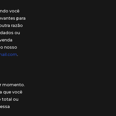
ando você
evantes para
outra razão
 dados ou
evenda
 do nosso
ail.com
.
uer momento.
a que você
 total ou
ressa