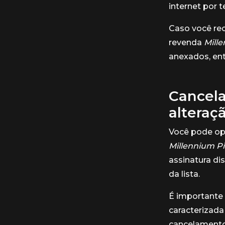
internet por 
Caso você re
revenda
Mill
anexados, ent
Cancela
alteraç
Você pode opt
Millennium P
assinatura di
da lista.
É importante 
caracterizada 
cancelamento 