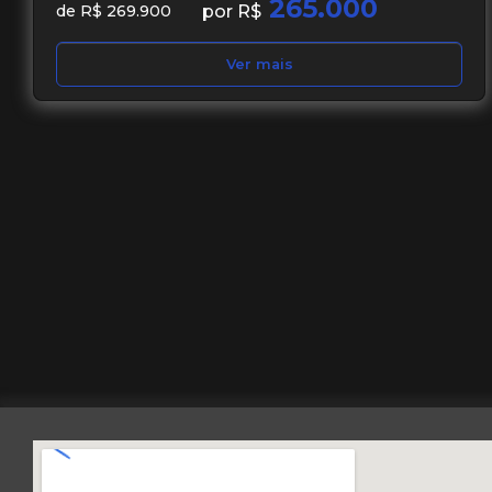
265.000
por R$
de R$ 269.900
Ver mais