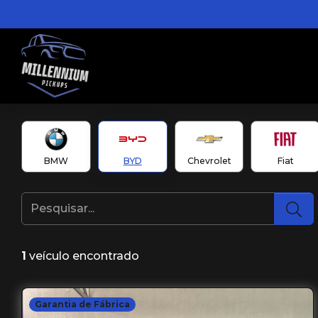
BMW
BYD
Chevrolet
Fiat
1
veículo encontrado
Garantia de Fábrica