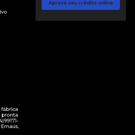
Aprove seu crédito online
ivo
 fábrica
 pronta
4)99171-
, Emaús,