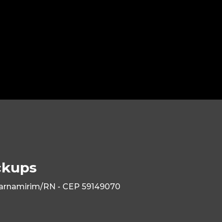
ckups
Parnamirim/RN - CEP 59149070